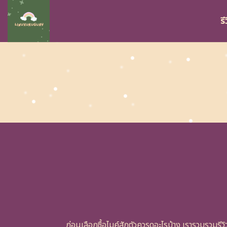
Skip
to
ร
content
ก่อนเลือกซื้อไมค์สักตัวควรดูอะไรบ้าง เรารวบรวมรี