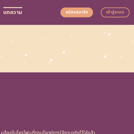
บทความ
สมัครสมาชิก
เข้าสู่ระบบ
ุณเลือกไมโครโฟนที่ตอบโจทย์การใช้งานจริงไว้ให้แล้ว